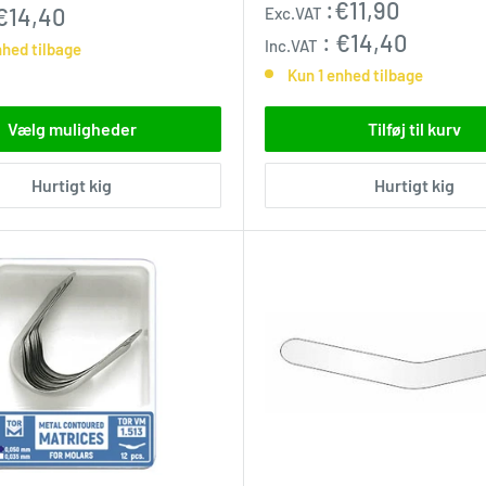
Udsalgspris
:
€11,90
€14,40
Exc.VAT
:
€14,40
Inc.VAT
nhed tilbage
Kun 1 enhed tilbage
Vælg muligheder
Tilføj til kurv
Hurtigt kig
Hurtigt kig