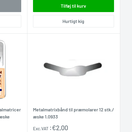
Tilføj til kurv
Hurtigt kig
almatricer
Metalmatrixbånd til præmolarer 12 stk./
/æske
æske 1.0933
Udsalgspris
:
€2,00
Exc.VAT