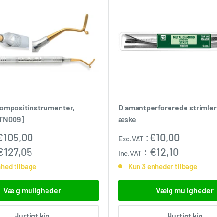
kompositinstrumenter,
Diamantperforerede strimler 
[TN009]
æske
pris
Udsalgspris
€105,00
:
€10,00
Exc.VAT
€127,05
:
€12,10
Inc.VAT
nhed tilbage
Kun 3 enheder tilbage
Vælg muligheder
Vælg muligheder
Hurtigt kig
Hurtigt kig