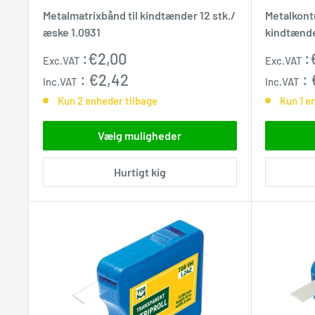
Metalmatrixbånd til kindtænder 12 stk./
Metalkontu
æske 1.0931
kindtænde
Udsalgspris
Udsalgs
:
€2,00
:
Exc.VAT
Exc.VAT
:
€2,42
:
Inc.VAT
Inc.VAT
Kun 2 enheder tilbage
Kun 1 e
Vælg muligheder
Hurtigt kig