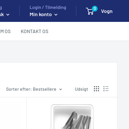
g
Login / Tilmelding
0
Vogn
sk
Min konto
M OS
KONTAKT OS
Sorter efter: Bestsellere
Udsigt