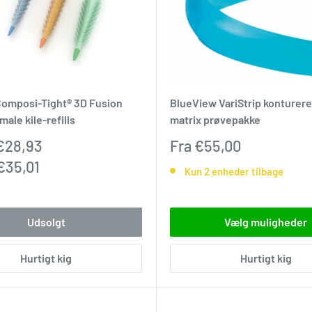
Composi-Tight® 3D Fusion
BlueView VariStrip konturere
male kile-refills
matrix prøvepakke
pris
Udsalgspris
€28,93
Fra
€55,00
€35,01
Kun 2 enheder tilbage
t
Udsolgt
Vælg muligheder
Hurtigt kig
Hurtigt kig