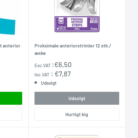
t anterior
Proksimale anteriorstrimler 12 stk./
æske
Udsalgspris
:
€6,50
Exc.VAT
:
€7,87
Inc.VAT
Udsolgt
Udsolgt
Hurtigt kig