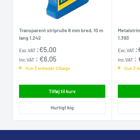
Transparent striprulle 8 mm bred, 10 m
Metalstri
lang 1.242
1.393
Udsalgspris
Udsalgs
:
€5,00
:
Exc.VAT
Exc.VAT
:
€6,05
:
Inc.VAT
Inc.VAT
Kun 3 enheder tilbage
Kun 3 e
Tilføj til kurv
Hurtigt kig