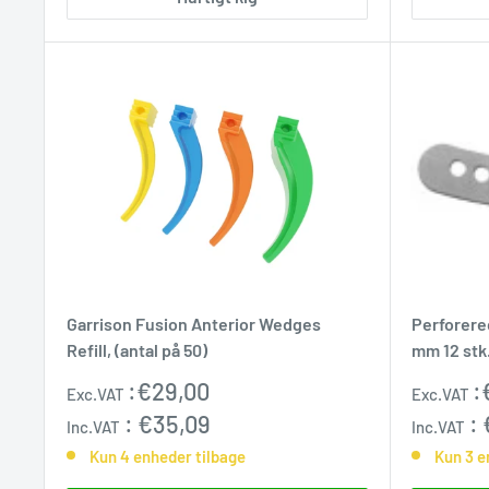
Garrison Fusion Anterior Wedges
Perforere
Refill, (antal på 50)
mm 12 stk
Udsalgspris
Udsalgs
:
€29,00
:
Exc.VAT
Exc.VAT
:
€35,09
:
Inc.VAT
Inc.VAT
Kun 4 enheder tilbage
Kun 3 e