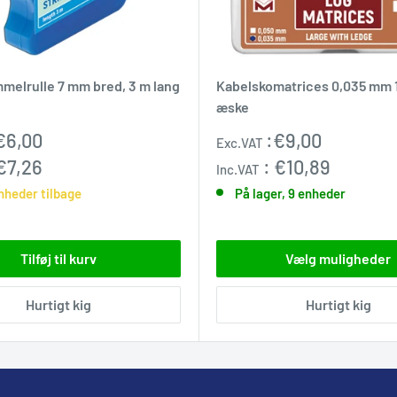
mmelrulle 7 mm bred, 3 m lang
Kabelskomatrices 0,035 mm 1
æske
pris
Udsalgspris
€6,00
:
€9,00
Exc.VAT
€7,26
:
€10,89
Inc.VAT
nheder tilbage
På lager, 9 enheder
Tilføj til kurv
Vælg muligheder
Hurtigt kig
Hurtigt kig