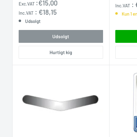
Udsalgspris
:
€15,00
:
Exc.VAT
Inc.VAT
:
€18,15
Inc.VAT
Kun 1 e
Udsolgt
Udsolgt
Hurtigt kig