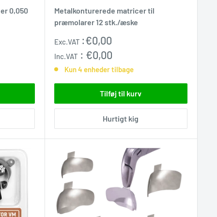
er 0,050
Metalkonturerede matricer til
præmolarer 12 stk./æske
Udsalgspris
:
€0,00
Exc.VAT
:
€0,00
Inc.VAT
Kun 4 enheder tilbage
Tilføj til kurv
Hurtigt kig