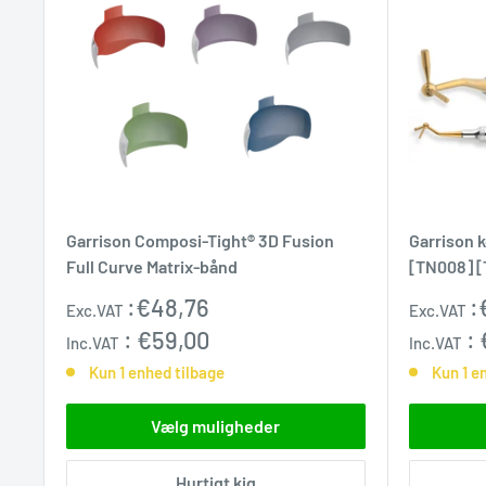
Garrison Composi-Tight® 3D Fusion
Garrison 
Full Curve Matrix-bånd
[TN008] 
Udsalgspris
Udsalgs
:
€48,76
:
Exc.VAT
Exc.VAT
:
€59,00
:
Inc.VAT
Inc.VAT
Kun 1 enhed tilbage
Kun 1 e
Vælg muligheder
Hurtigt kig