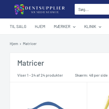
Gå
DentSupplier
til
indhold
TIL SALG
HJEM
MÆRKER
KLINIK
Hjem
Matricer
Matricer
Viser 1 - 24 af 24 produkter
Skærm: 48 per side