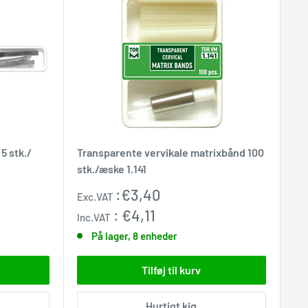
5 stk./
Transparente vervikale matrixbånd 100
stk./æske 1.141
Udsalgspris
:
€3,40
Exc.VAT
:
€4,11
Inc.VAT
På lager, 8 enheder
Tilføj til kurv
Hurtigt kig