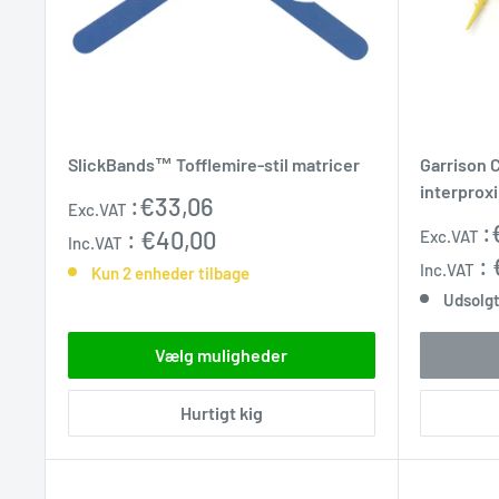
SlickBands™ Tofflemire-stil matricer
Garrison 
interproxi
Udsalgspris
:
€33,06
Exc.VAT
Udsalgs
:
:
€40,00
Exc.VAT
Inc.VAT
:
Inc.VAT
Kun 2 enheder tilbage
Udsolg
Vælg muligheder
Hurtigt kig