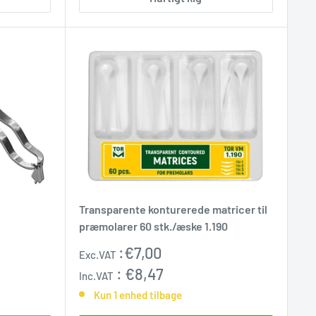
Transparente konturerede matricer til
præmolarer 60 stk./æske 1.190
Udsalgspris
:
€7,00
Exc.VAT
:
€8,47
Inc.VAT
Kun 1 enhed tilbage