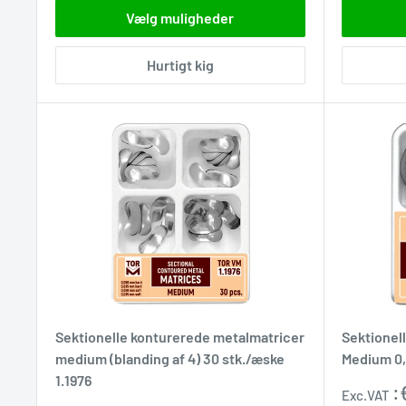
Vælg muligheder
Hurtigt kig
Sektionelle konturerede metalmatricer
Sektionel
medium (blanding af 4) 30 stk./æske
Medium 0,
1.1976
Udsalgs
:
Exc.VAT