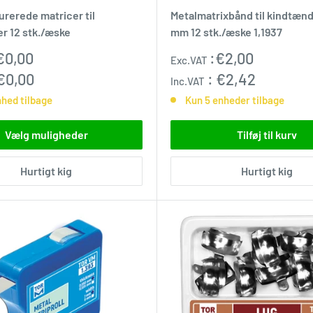
rerede matricer til
Metalmatrixbånd til kindtænd
r 12 stk./æske
mm 12 stk./æske 1,1937
pris
Udsalgspris
€0,00
:
€2,00
Exc.VAT
€0,00
:
€2,42
Inc.VAT
nhed tilbage
Kun 5 enheder tilbage
Vælg muligheder
Tilføj til kurv
Hurtigt kig
Hurtigt kig