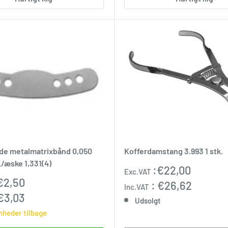
de metalmatrixbånd 0,050
Kofferdamstang 3.993 1 stk.
./æske 1,331(4)
Udsalgspris
:
€22,00
Exc.VAT
pris
€2,50
:
€26,62
Inc.VAT
€3,03
Udsolgt
nheder tilbage