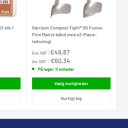
2 stk./
Garrison Composi-Tight® 3D Fusion
Firm Matrix-bånd med eZ-Place-
teknologi
Udsalgspris
:
€49,87
Exc.VAT
:
€60,34
Inc.VAT
På lager, 11 enheder
Vælg muligheder
Hurtigt kig