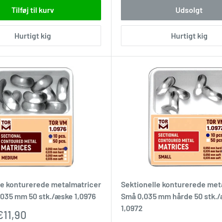
Tilføj til kurv
Udsolgt
Hurtigt kig
Hurtigt kig
le konturerede metalmatricer
Sektionelle konturerede met
035 mm 50 stk./æske 1,0976
Små 0,035 mm hårde 50 stk.
1,0972
pris
€11,90