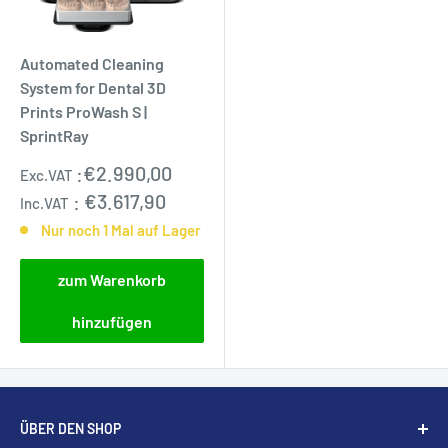
Automated Cleaning
System for Dental 3D
Prints ProWash S |
SprintRay
Sonderpreis
:
€2.990,00
Exc.VAT
:
€3.617,90
Inc.VAT
Nur noch 1 Mal auf Lager
zum Warenkorb
hinzufügen
ÜBER DEN SHOP