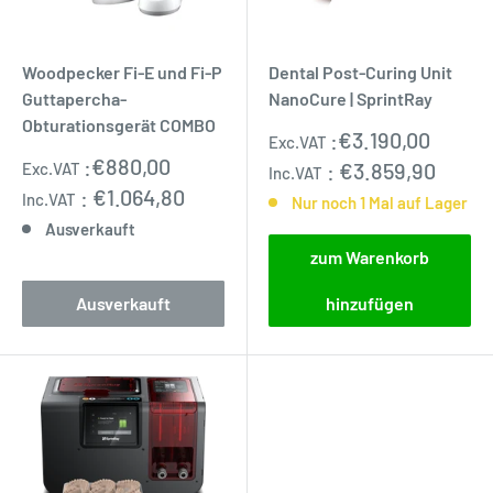
Woodpecker Fi-E und Fi-P
Dental Post-Curing Unit
Guttapercha-
NanoCure | SprintRay
Obturationsgerät COMBO
Sonderpreis
:
€3.190,00
Exc.VAT
Sonderpreis
:
€880,00
:
€3.859,90
Exc.VAT
Inc.VAT
:
€1.064,80
Inc.VAT
Nur noch 1 Mal auf Lager
Ausverkauft
zum Warenkorb
Ausverkauft
hinzufügen