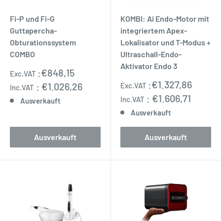
Fi-P und Fi-G
KOMBI: Ai Endo-Motor mit
Guttapercha-
integriertem Apex-
Obturationssystem
Lokalisator und T-Modus +
COMBO
Ultraschall-Endo-
Aktivator Endo 3
Sonderpreis
:
€848,15
Exc.VAT
Sonderpreis
:
€1.327,86
:
€1.026,26
Exc.VAT
Inc.VAT
:
€1.606,71
Inc.VAT
Ausverkauft
Ausverkauft
Ausverkauft
Ausverkauft