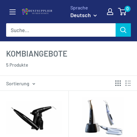
Direkt
Sprache
0
DentSupplier
zum
Deutsch
Inhalt
KOMBIANGEBOTE
5 Produkte
Sortierung