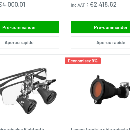
réduit
€4.000,01
:
€2.418,62
Inc.VAT
Pré-commander
Pré-commander
Apercu rapide
Apercu rapide
Economisez 9%
irurgicales Eighteeth
Lampe frontale chirurgicale