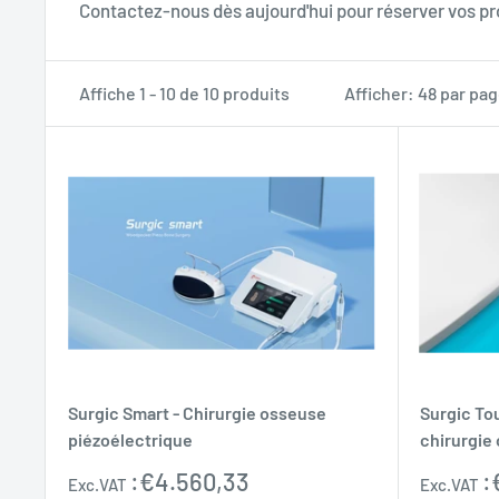
Contactez-nous dès aujourd'hui pour réserver vos pr
Affiche 1 - 10 de 10 produits
Afficher: 48 par pa
Surgic Smart - Chirurgie osseuse
Surgic To
piézoélectrique
chirurgie
Prix
Prix
:
€4.560,33
:
Exc.VAT
Exc.VAT