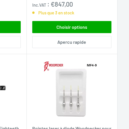
normal
:
€847,00
Inc.VAT
Plus que 3 en stock
Choisir options
Apercu rapide
 Eighteeth
Pointes laser à diode Woodpecker pour