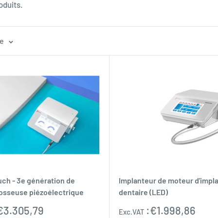
oduits.
ge
uch - 3e génération de
Implanteur de moteur d'impl
 osseuse piézoélectrique
dentaire (LED)
Prix
€3.305,79
:
€1.998,86
Exc.VAT