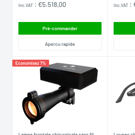
réduit
réduit
:
€5.518,00
:
Inc.VAT
Inc.VAT
Pré-commander
Apercu rapide
Economisez 7%
Lampe frontale chirurgicale sans fil
Loupes ch