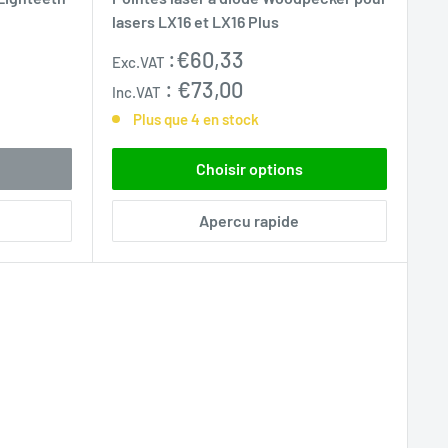
lasers LX16 et LX16 Plus
Prix
:
€60,33
Exc.VAT
réduit
:
€73,00
Inc.VAT
Plus que 4 en stock
Choisir options
Apercu rapide