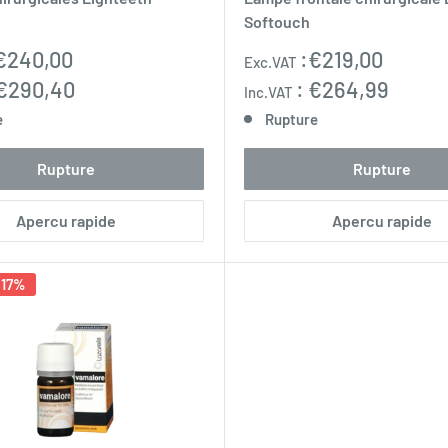
Softouch
Prix
€240,00
:
€219,00
Exc.VAT
normal
€290,40
:
€264,99
Inc.VAT
e
Rupture
Rupture
Rupture
Apercu rapide
Apercu rapide
 17%