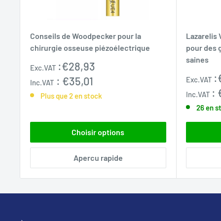
Conseils de Woodpecker pour la
Lazarelis 
chirurgie osseuse piézoélectrique
pour des 
saines
Prix
:
€28,93
Exc.VAT
réduit
Prix
:
:
€35,01
Exc.VAT
Inc.VAT
normal
:
Inc.VAT
Plus que 2 en stock
26 en s
Choisir options
Apercu rapide