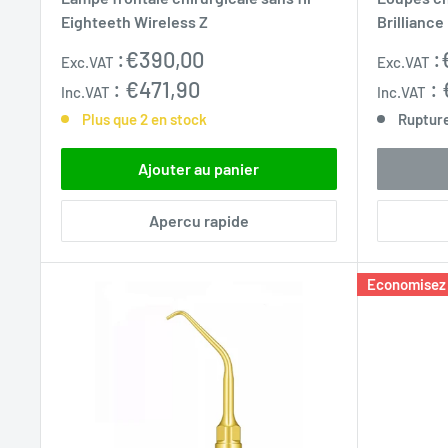
Eighteeth Wireless Z
Brilliance
Prix
Prix
:
€390,00
:
Exc.VAT
Exc.VAT
normal
réduit
:
€471,90
:
Inc.VAT
Inc.VAT
Plus que 2 en stock
Ruptur
Ajouter au panier
Apercu rapide
Economisez