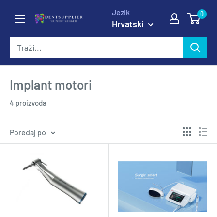
Preskoči
Jezik
0
DentSupplier
na
Hrvatski
sadržaj
Implant motori
4 proizvoda
Poredaj po