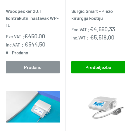
Woodpecker 20:1
Surgic Smart - Piezo
kontrakutni nastavak WP-
kirurgija kostiju
1L
Prodajna
:
€4.560,33
Exc.VAT
cijena
Prodajna
:
€450,00
:
€5.518,00
Exc.VAT
Inc.VAT
cijena
:
€544,50
Inc.VAT
Prodano
Prodano
Predbilježba