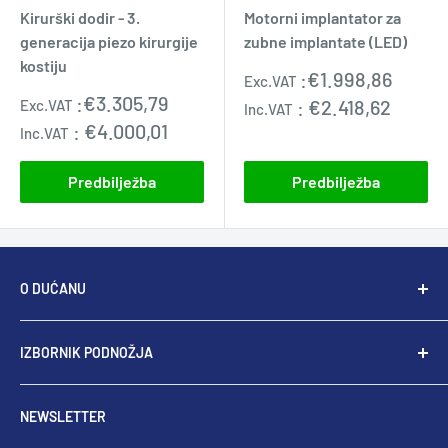
Kirurški dodir - 3.
Motorni implantator za
generacija piezo kirurgije
zubne implantate (LED)
kostiju
Prodajna
:
€1.998,86
Exc.VAT
cijena
Prodajna
:
€3.305,79
:
€2.418,62
Exc.VAT
Inc.VAT
cijena
:
€4.000,01
Inc.VAT
Predbilježba
Predbilježba
O DUĆANU
U Dental Supplieru nastojimo biti globalni lider u
IZBORNIK PODNOŽJA
endodontskim rotirajućim i ručnim instrumentima s
ciljem pružanja najboljeg endodontskog rješenja
Pretraživanje
liječnicima i njihovim pacijentima. Zbog naše
NEWSLETTER
O nama
natjecateljske prirode imamo samo najbolje proizvode