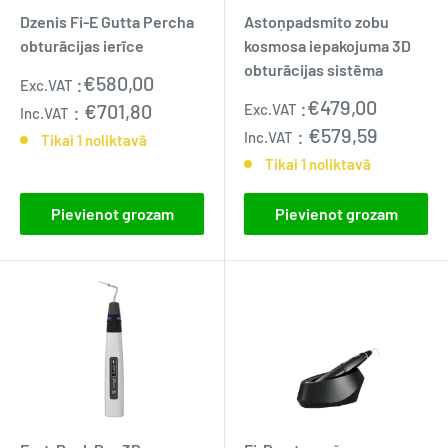
Dzenis Fi-E Gutta Percha
Astoņpadsmito zobu
obturācijas ierīce
kosmosa iepakojuma 3D
obturācijas sistēma
Pārdošanas
:
€580,00
Exc.VAT
cena
Pārdošanas
:
€479,00
:
€701,80
Exc.VAT
Inc.VAT
cena
:
€579,59
Inc.VAT
Tikai 1 noliktavā
Tikai 1 noliktavā
Pievienot grozam
Pievienot grozam