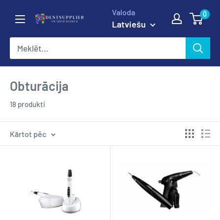
Pāriet
Valoda
0
DentSupplier
uz
Latviešu
saturu
Obturācija
18 produkti
Kārtot pēc