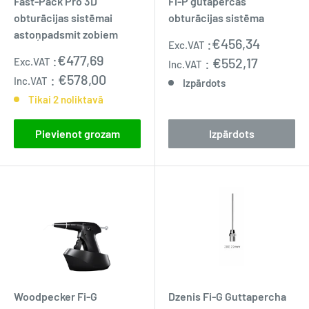
Fast-Pack Pro 3D
Fi-P gutaperčas
obturācijas sistēmai
obturācijas sistēma
astoņpadsmit zobiem
Pārdošanas
:
€456,34
Exc.VAT
cena
Pārdošanas
:
€477,69
:
€552,17
Exc.VAT
Inc.VAT
cena
:
€578,00
Inc.VAT
Izpārdots
Tikai 2 noliktavā
Pievienot grozam
Izpārdots
Woodpecker Fi-G
Dzenis Fi-G Guttapercha