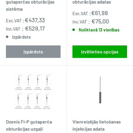
gutaperčas obturācijas
obturācijas adatas
sistēma
Pārdošanas
:
€61,98
Exc.VAT
cena
Pārdošanas
:
€437,33
:
€75,00
Exc.VAT
Inc.VAT
cena
:
€529,17
Inc.VAT
Noliktavā 13 vienības
Izpārdots
Izpārdots
Izvēlieties opcijas
Dzenis Fi-P gutaperča
Vienreizējās lietošanas
obturācijas uzgaļi
injekcijas adata