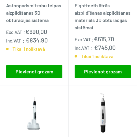
Astoņpadsmitzobu telpas
Eightteeth ātrās
aizpildīšanas 3D
aizpildīšanas aizpildīšanas
obturācijas sistēma
materiāls 3D obturācijas
sistēmai
Pārdošanas
:
€690,00
Exc.VAT
cena
Pārdošanas
:
€615,70
:
€834,90
Exc.VAT
Inc.VAT
cena
:
€745,00
Inc.VAT
Tikai 1 noliktavā
Tikai 1 noliktavā
Pievienot grozam
Pievienot grozam