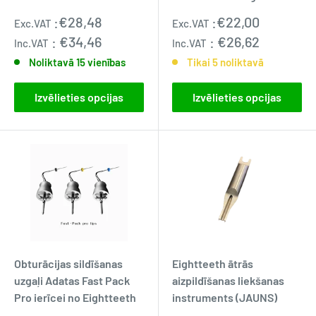
Pārdošanas
Pārdošanas
:
€28,48
:
€22,00
Exc.VAT
Exc.VAT
cena
cena
:
€34,46
:
€26,62
Inc.VAT
Inc.VAT
Noliktavā 15 vienības
Tikai 5 noliktavā
Izvēlieties opcijas
Izvēlieties opcijas
Obturācijas sildīšanas
Eightteeth ātrās
uzgaļi Adatas Fast Pack
aizpildīšanas liekšanas
Pro ierīcei no Eightteeth
instruments (JAUNS)