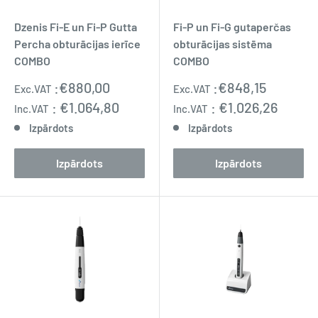
Dzenis Fi-E un Fi-P Gutta
Fi-P un Fi-G gutaperčas
Percha obturācijas ierīce
obturācijas sistēma
COMBO
COMBO
Pārdošanas
Pārdošanas
:
€880,00
:
€848,15
Exc.VAT
Exc.VAT
cena
cena
:
€1.064,80
:
€1.026,26
Inc.VAT
Inc.VAT
Izpārdots
Izpārdots
Izpārdots
Izpārdots