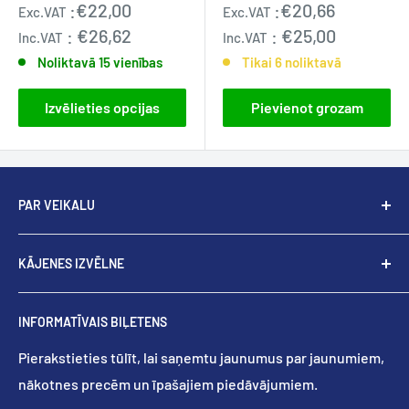
Pārdošanas
Pārdošanas
:
€22,00
:
€20,66
Exc.VAT
Exc.VAT
cena
cena
:
€26,62
:
€25,00
Inc.VAT
Inc.VAT
Noliktavā 15 vienības
Tikai 6 noliktavā
Izvēlieties opcijas
Pievienot grozam
PAR VEIKALU
Uzņēmumā Dental Supplier mēs tiecamies kļūt par
KĀJENES IZVĒLNE
pasaules līderi endodontisko rotējošo un rokas
instrumentu jomā, lai sniegtu labākos endodontiskos
Meklēt
risinājumus ārstiem un viņu pacientiem. Mūsu
INFORMATĪVAIS BIĻETENS
Par mums
konkurētspējīgās dabas dēļ mūsu arsenālā ir tikai
Privātuma politika
Pierakstieties tūlīt, lai saņemtu jaunumus par jaunumiem,
labākie produkti. Mūsu speciālistu komanda strādā
nākotnes precēm un īpašajiem piedāvājumiem.
Atmaksas politika
kopā, lai integrētu jaunākās inovācijas zobārstniecības