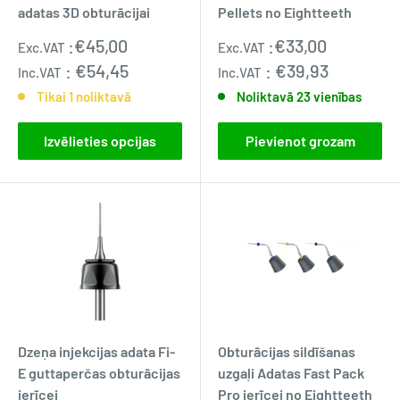
adatas 3D obturācijai
Pellets no Eightteeth
Pārdošanas
Pārdošanas
:
€45,00
:
€33,00
Exc.VAT
Exc.VAT
cena
cena
:
€54,45
:
€39,93
Inc.VAT
Inc.VAT
Tikai 1 noliktavā
Noliktavā 23 vienības
Izvēlieties opcijas
Pievienot grozam
Dzeņa injekcijas adata Fi-
Obturācijas sildīšanas
E guttaperčas obturācijas
uzgaļi Adatas Fast Pack
ierīcei
Pro ierīcei no Eightteeth