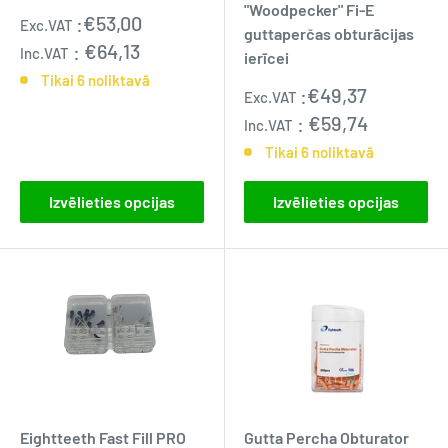
"Woodpecker" Fi-E
Pārdošanas
:
€53,00
Exc.VAT
guttaperčas obturācijas
cena
:
€64,13
Inc.VAT
ierīcei
Tikai 6 noliktavā
Pārdošanas
:
€49,37
Exc.VAT
cena
:
€59,74
Inc.VAT
Tikai 6 noliktavā
Izvēlieties opcijas
Izvēlieties opcijas
Eightteeth Fast Fill PRO
Gutta Percha Obturator