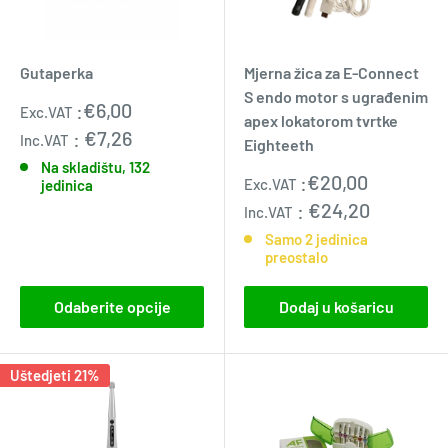
Gutaperka
Mjerna žica za E-Connect
S endo motor s ugrađenim
Prodajna
:
€6,00
Exc.VAT
apex lokatorom tvrtke
cijena
:
€7,26
Inc.VAT
Eighteeth
Na skladištu, 132
Prodajna
:
€20,00
Exc.VAT
jedinica
cijena
:
€24,20
Inc.VAT
Samo 2 jedinica
preostalo
Odaberite opcije
Dodaj u košaricu
Uštedjeti 21%