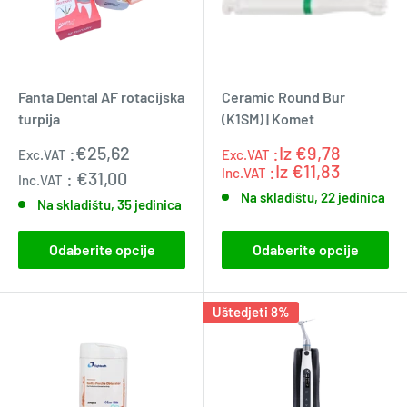
Fanta Dental AF rotacijska
Ceramic Round Bur
turpija
(K1SM) | Komet
Prodajna
:
€25,62
:Iz
€9,78
Exc.VAT
Exc.VAT
Exc.VAT
cijena
:0.0
:Iz
€11,83
Inc.VAT
:
€31,00
Inc.VAT
Na skladištu, 22 jedinica
Na skladištu, 35 jedinica
Odaberite opcije
Odaberite opcije
Uštedjeti 8%