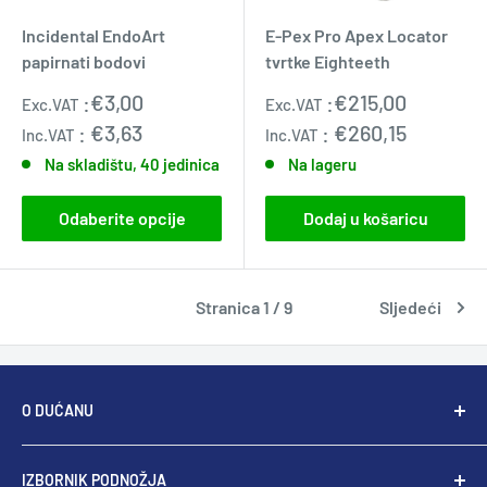
Incidental EndoArt
E-Pex Pro Apex Locator
papirnati bodovi
tvrtke Eighteeth
Standardna
Standardna
:
€3,00
:
€215,00
Exc.VAT
Exc.VAT
cijena
cijena
:
€3,63
:
€260,15
Inc.VAT
Inc.VAT
Na skladištu, 40 jedinica
Na lageru
Odaberite opcije
Dodaj u košaricu
Stranica 1 / 9
Sljedeći
O DUĆANU
U Dental Supplieru nastojimo biti globalni lider u
IZBORNIK PODNOŽJA
endodontskim rotirajućim i ručnim instrumentima s