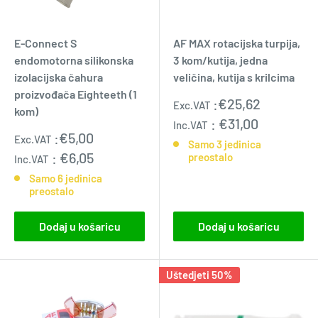
E-Connect S
AF MAX rotacijska turpija,
endomotorna silikonska
3 kom/kutija, jedna
izolacijska čahura
veličina, kutija s krilcima
proizvođača Eighteeth (1
Prodajna
:
€25,62
Exc.VAT
kom)
cijena
:
€31,00
Inc.VAT
Prodajna
:
€5,00
Exc.VAT
Samo 3 jedinica
cijena
:
€6,05
preostalo
Inc.VAT
Samo 6 jedinica
preostalo
Dodaj u košaricu
Dodaj u košaricu
Uštedjeti 50%