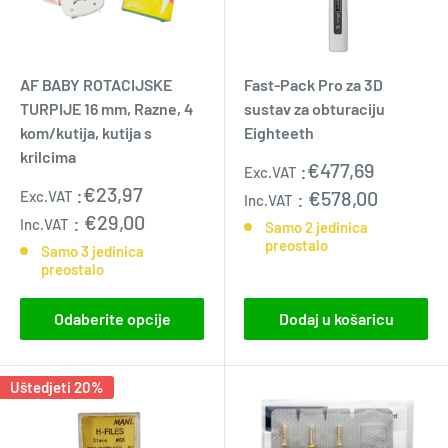
AF BABY ROTACIJSKE
Fast-Pack Pro za 3D
TURPIJE 16 mm, Razne, 4
sustav za obturaciju
kom/kutija, kutija s
Eighteeth
krilcima
Prodajna
:
€477,69
Exc.VAT
cijena
Prodajna
:
€23,97
:
€578,00
Exc.VAT
Inc.VAT
cijena
:
€29,00
Inc.VAT
Samo 2 jedinica
preostalo
Samo 3 jedinica
preostalo
Odaberite opcije
Dodaj u košaricu
Uštedjeti 20%