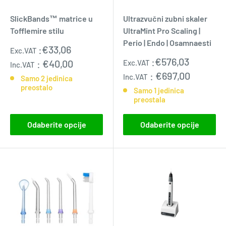
SlickBands™ matrice u
Ultrazvučni zubni skaler
Tofflemire stilu
UltraMint Pro Scaling |
Perio | Endo | Osamnaesti
Prodajna
:
€33,06
Exc.VAT
cijena
Prodajna
:
€576,03
:
€40,00
Exc.VAT
Inc.VAT
cijena
:
€697,00
Inc.VAT
Samo 2 jedinica
preostalo
Samo 1 jedinica
preostala
Odaberite opcije
Odaberite opcije