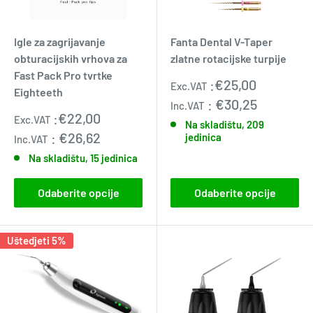
Igle za zagrijavanje
Fanta Dental V-Taper
obturacijskih vrhova za
zlatne rotacijske turpije
Fast Pack Pro tvrtke
Prodajna
:
€25,00
Exc.VAT
Eighteeth
cijena
:
€30,25
Inc.VAT
Prodajna
:
€22,00
Exc.VAT
Na skladištu, 209
cijena
:
€26,62
jedinica
Inc.VAT
Na skladištu, 15 jedinica
Odaberite opcije
Odaberite opcije
Uštedjeti 5%