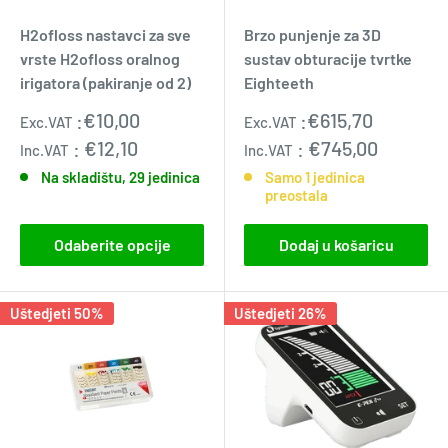
H2ofloss nastavci za sve
Brzo punjenje za 3D
vrste H2ofloss oralnog
sustav obturacije tvrtke
irigatora (pakiranje od 2)
Eighteeth
Prodajna
Prodajna
:
€10,00
:
€615,70
Exc.VAT
Exc.VAT
cijena
cijena
:
€12,10
:
€745,00
Inc.VAT
Inc.VAT
Na skladištu, 29 jedinica
Samo 1 jedinica
preostala
Odaberite opcije
Dodaj u košaricu
Uštedjeti 50%
Uštedjeti 26%