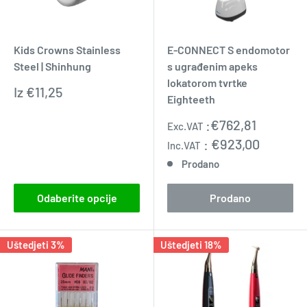
Kids Crowns Stainless
E-CONNECT S endomotor
Steel | Shinhung
s ugrađenim apeks
lokatorom tvrtke
Prodajna
Iz
€11,25
Eighteeth
cijena
Prodajna
:
€762,81
Exc.VAT
cijena
:
€923,00
Inc.VAT
Prodano
Odaberite opcije
Prodano
Uštedjeti 3%
Uštedjeti 18%