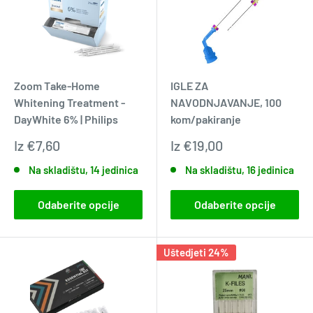
Zoom Take-Home
IGLE ZA
Whitening Treatment -
NAVODNJAVANJE, 100
DayWhite 6% | Philips
kom/pakiranje
Prodajna
Prodajna
Iz
€7,60
Iz
€19,00
cijena
cijena
Na skladištu, 14 jedinica
Na skladištu, 16 jedinica
Odaberite opcije
Odaberite opcije
Uštedjeti 24%