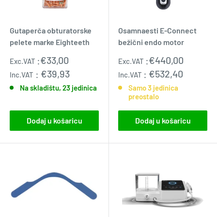
Gutaperča obturatorske
Osamnaesti E-Connect
pelete marke Eighteeth
bežični endo motor
Prodajna
Standardna
:
€33,00
:
€440,00
Exc.VAT
Exc.VAT
cijena
cijena
:
€39,93
:
€532,40
Inc.VAT
Inc.VAT
Na skladištu, 23 jedinica
Samo 3 jedinica
preostalo
Dodaj u košaricu
Dodaj u košaricu