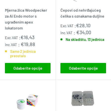
Mjerna žica Woodpecker
Čepovi od nehrđajućeg
za Ai Endo motor s
čelika s oznakama duljine
ugrađenim apex
Prodajna
:
€28,10
Exc.VAT
lokatorom
cijena
:
€34,00
Inc.VAT
Prodajna
:
€16,43
Exc.VAT
Na skladištu, 13 jedinica
cijena
:
€19,88
Inc.VAT
Samo 2 jedinica
preostalo
Odaberite opcije
Odaberite opcije