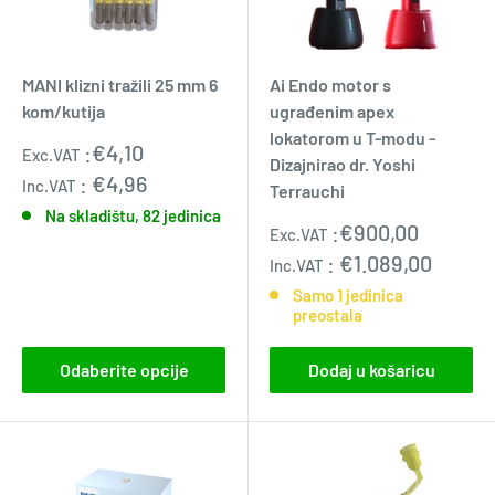
MANI klizni tražili 25 mm 6
Ai Endo motor s
kom/kutija
ugrađenim apex
lokatorom u T-modu -
Standardna
:
€4,10
Exc.VAT
Dizajnirao dr. Yoshi
cijena
:
€4,96
Inc.VAT
Terrauchi
Na skladištu, 82 jedinica
Standardna
:
€900,00
Exc.VAT
cijena
:
€1.089,00
Inc.VAT
Samo 1 jedinica
preostala
Odaberite opcije
Dodaj u košaricu