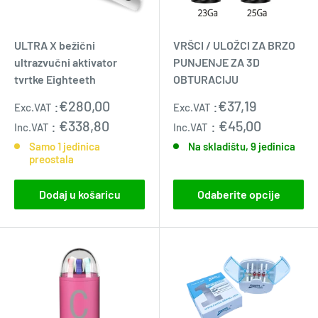
ULTRA X bežični
VRŠCI / ULOŽCI ZA BRZO
ultrazvučni aktivator
PUNJENJE ZA 3D
tvrtke Eighteeth
OBTURACIJU
Standardna
Prodajna
:
€280,00
:
€37,19
Exc.VAT
Exc.VAT
cijena
cijena
:
€338,80
:
€45,00
Inc.VAT
Inc.VAT
Samo 1 jedinica
Na skladištu, 9 jedinica
preostala
Dodaj u košaricu
Odaberite opcije