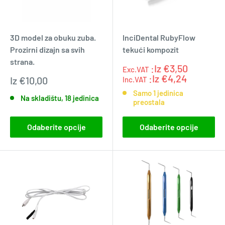
3D model za obuku zuba.
InciDental RubyFlow
Prozirni dizajn sa svih
tekući kompozit
strana.
:Iz
€3,50
Exc.VAT
Exc.VAT
:0.0
:Iz
€4,24
Prodajna
Iz
€10,00
Inc.VAT
cijena
Samo 1 jedinica
Na skladištu, 18 jedinica
preostala
Odaberite opcije
Odaberite opcije