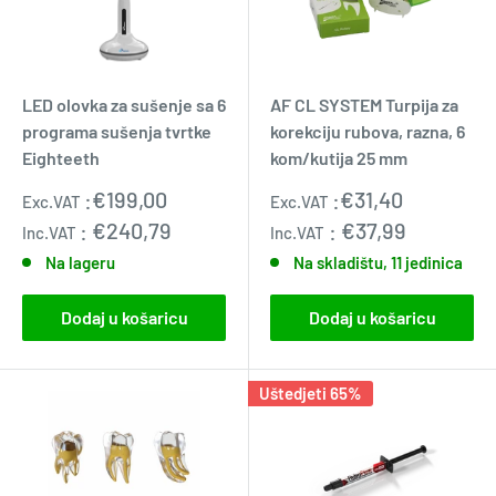
LED olovka za sušenje sa 6
AF CL SYSTEM Turpija za
programa sušenja tvrtke
korekciju rubova, razna, 6
Eighteeth
kom/kutija 25 mm
Standardna
Prodajna
:
€199,00
:
€31,40
Exc.VAT
Exc.VAT
cijena
cijena
:
€240,79
:
€37,99
Inc.VAT
Inc.VAT
Na lageru
Na skladištu, 11 jedinica
Dodaj u košaricu
Dodaj u košaricu
Uštedjeti 65%