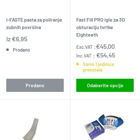
i-FASTE pasta za poliranje
Fast Fill PRO igle za 3D
zubnih površina
obturaciju tvrtke
Eighteeth
Prodajna
Iz
€6,95
cijena
Prodajna
:
€45,00
Exc.VAT
Prodano
cijena
:
€54,45
Inc.VAT
Samo 1 jedinica
preostala
Prodano
Odaberite opcije