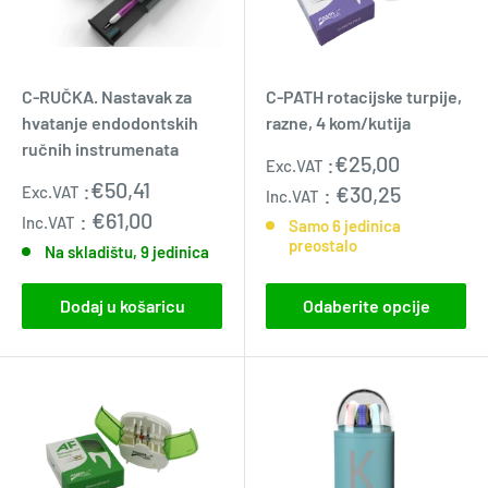
C-RUČKA. Nastavak za
C-PATH rotacijske turpije,
hvatanje endodontskih
razne, 4 kom/kutija
ručnih instrumenata
Prodajna
:
€25,00
Exc.VAT
cijena
Prodajna
:
€50,41
:
€30,25
Exc.VAT
Inc.VAT
cijena
:
€61,00
Inc.VAT
Samo 6 jedinica
preostalo
Na skladištu, 9 jedinica
Dodaj u košaricu
Odaberite opcije