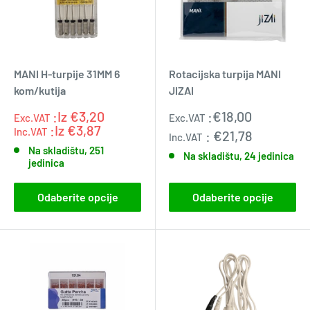
MANI H-turpije 31MM 6
Rotacijska turpija MANI
kom/kutija
JIZAI
Prodajna
:Iz
€3,20
:
€18,00
Exc.VAT
Exc.VAT
Exc.VAT
:0.0
cijena
:Iz
€3,87
Inc.VAT
:
€21,78
Inc.VAT
Na skladištu, 251
Na skladištu, 24 jedinica
jedinica
Odaberite opcije
Odaberite opcije