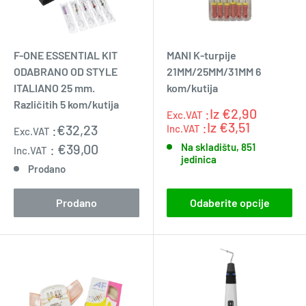
F-ONE ESSENTIAL KIT
MANI K-turpije
ODABRANO OD STYLE
21MM/25MM/31MM 6
ITALIANO 25 mm.
kom/kutija
Različitih 5 kom/kutija
:Iz
€2,90
Exc.VAT
Exc.VAT
:0.0
:Iz
€3,51
Prodajna
:
€32,23
Inc.VAT
Exc.VAT
cijena
:
€39,00
Na skladištu, 851
Inc.VAT
jedinica
Prodano
Prodano
Odaberite opcije