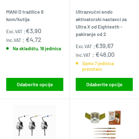
MANI D tražilice 6
Ultrazvučni endo
kom/kutija
aktivatorski nastavci za
Ultra X od Eighteeth -
Standardna
:
€3,90
Exc.VAT
pakiranje od 2
cijena
:
€4,72
Inc.VAT
Prodajna
:
€39,67
Exc.VAT
Na skladištu, 18 jedinica
cijena
:
€48,00
Inc.VAT
Samo 7 jedinica
preostalo
Odaberite opcije
Odaberite opcije