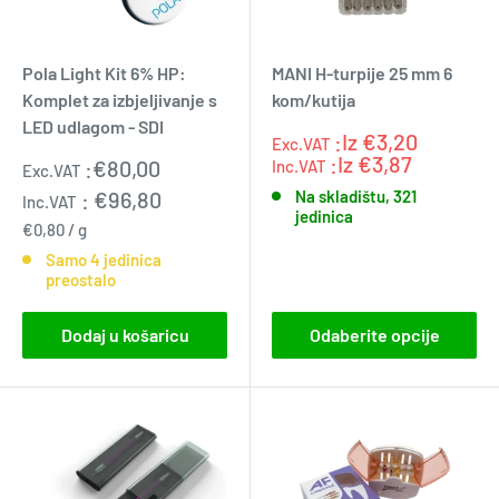
Pola Light Kit 6% HP:
MANI H-turpije 25 mm 6
Komplet za izbjeljivanje s
kom/kutija
LED udlagom - SDI
:Iz
€3,20
Exc.VAT
Exc.VAT
:0.0
:Iz
€3,87
Prodajna
:
€80,00
Inc.VAT
Exc.VAT
cijena
:
€96,80
Na skladištu, 321
Inc.VAT
jedinica
€0,80
/
g
Samo 4 jedinica
preostalo
Dodaj u košaricu
Odaberite opcije