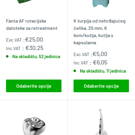
Fanta AF rotacijske
K turpija od nehrđajućeg
datoteke za retreatment
čelika, 25 mm, 6
kom/kutija, kutija s
Prodajna
:
€25,00
Exc.VAT
kapsulama
cijena
:
€30,25
Inc.VAT
Prodajna
:
€5,00
Exc.VAT
Na skladištu, 52 jedinica
cijena
:
€6,05
Inc.VAT
Na skladištu, 11 jedinica
Odaberite opcije
Odaberite opcije